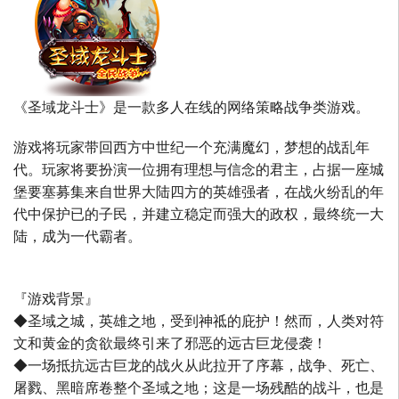
《圣域龙斗士》是一款多人在线的网络策略战争类游戏。
游戏将玩家带回西方中世纪一个充满魔幻，梦想的战乱年
代。玩家将要扮演一位拥有理想与信念的君主，占据一座城
堡要塞募集来自世界大陆四方的英雄强者，在战火纷乱的年
代中保护已的子民，并建立稳定而强大的政权，最终统一大
陆，成为一代霸者。
『游戏背景』
◆圣域之城，英雄之地，受到神祗的庇护！然而，人类对符
文和黄金的贪欲最终引来了邪恶的远古巨龙侵袭！
◆一场抵抗远古巨龙的战火从此拉开了序幕，战争、死亡、
屠戮、黑暗席卷整个圣域之地；这是一场残酷的战斗，也是