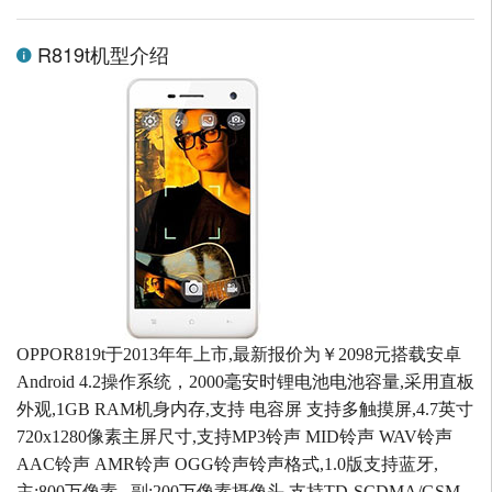
R819t机型介绍
OPPOR819t于2013年年上市,最新报价为￥2098元搭载安卓
Android 4.2操作系统，2000毫安时锂电池电池容量,采用直板
外观,1GB RAM机身内存,支持 电容屏 支持多触摸屏,4.7英寸
720x1280像素主屏尺寸,支持MP3铃声 MID铃声 WAV铃声
AAC铃声 AMR铃声 OGG铃声铃声格式,1.0版支持蓝牙,
主:800万像素 , 副:200万像素摄像头,支持TD-SCDMA/GSM