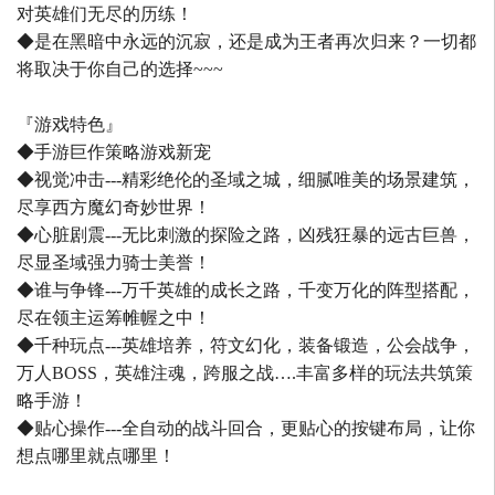
对英雄们无尽的历练！
◆是在黑暗中永远的沉寂，还是成为王者再次归来？一切都
将取决于你自己的选择~~~
『游戏特色』
◆手游巨作策略游戏新宠
◆视觉冲击---精彩绝伦的圣域之城，细腻唯美的场景建筑，
尽享西方魔幻奇妙世界！
◆心脏剧震---无比刺激的探险之路，凶残狂暴的远古巨兽，
尽显圣域强力骑士美誉！
◆谁与争锋---万千英雄的成长之路，千变万化的阵型搭配，
尽在领主运筹帷幄之中！
◆千种玩点---英雄培养，符文幻化，装备锻造，公会战争，
万人BOSS，英雄注魂，跨服之战….丰富多样的玩法共筑策
略手游！
◆贴心操作---全自动的战斗回合，更贴心的按键布局，让你
想点哪里就点哪里！