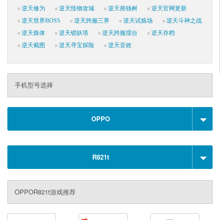
逆天修为
逆天怪物攻城
逆天摇钱树
逆天官网更新
逆天世界BOSS
逆天跨服三界
逆天试炼场
逆天斗神之战
逆天炼体
逆天锁妖塔
逆天跨服擂台
逆天存档
逆天截图
逆天寻宝探险
逆天音效
手机型号选择
OPPO
R821t
OPPOR821t游戏推荐