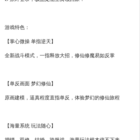
游戏特色：
【掌心微操 单指逆天】
全新战斗模式，一指释放大招，修仙修魔易如反掌
【单反画面 梦幻修仙】
原画建模，逼真程度直指单反，体验梦幻的修仙旅程
【海量系统 玩法随心】
押镖、双修、结婚、跨服战，海量玩法根本停不下来