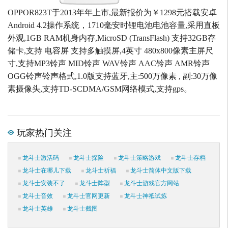
OPPOR823T于2013年年上市,最新报价为￥1298元搭载安卓
Android 4.2操作系统，1710毫安时锂电池电池容量,采用直板
外观,1GB RAM机身内存,MicroSD (TransFlash) 支持32GB存
储卡,支持 电容屏 支持多触摸屏,4英寸 480x800像素主屏尺
寸,支持MP3铃声 MID铃声 WAV铃声 AAC铃声 AMR铃声
OGG铃声铃声格式,1.0版支持蓝牙,主:500万像素 , 副:30万像
素摄像头,支持TD-SCDMA/GSM网络模式,支持gps。
玩家热门关注
龙斗士激活码
龙斗士探险
龙斗士策略游戏
龙斗士存档
龙斗士在哪儿下载
龙斗士祈福
龙斗士简体中文版下载
龙斗士安装不了
龙斗士阵型
龙斗士游戏官方网站
龙斗士音效
龙斗士官网更新
龙斗士神祗试炼
龙斗士英雄
龙斗士截图