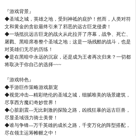
『游戏背景』
◆圣域之城，英雄之地，受到神祗的庇护！然而，人类对符
文和黄金的贪欲最终引来了邪恶的远古巨龙侵袭！
◆一场抵抗远古巨龙的战火从此拉开了序幕，战争、死亡、
屠戮、黑暗席卷整个圣域之地；这是一场残酷的战斗，也是
对英雄们无尽的历练！
◆是在黑暗中永远的沉寂，还是成为王者再次归来？一切都
将取决于你自己的选择~~~
『游戏特色』
◆手游巨作策略游戏新宠
◆视觉冲击---精彩绝伦的圣域之城，细腻唯美的场景建筑，
尽享西方魔幻奇妙世界！
◆心脏剧震---无比刺激的探险之路，凶残狂暴的远古巨兽，
尽显圣域强力骑士美誉！
◆谁与争锋---万千英雄的成长之路，千变万化的阵型搭配，
尽在领主运筹帷幄之中！