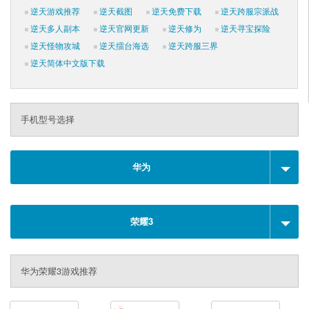
逆天游戏推荐
逆天截图
逆天免费下载
逆天跨服宗派战
逆天多人副本
逆天官网更新
逆天修为
逆天寻宝探险
逆天怪物攻城
逆天擂台海选
逆天跨服三界
逆天简体中文版下载
手机型号选择
华为
荣耀3
华为荣耀3游戏推荐