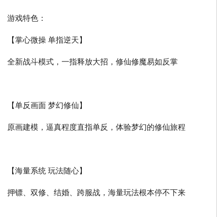
游戏特色：
【掌心微操 单指逆天】
全新战斗模式，一指释放大招，修仙修魔易如反掌
【单反画面 梦幻修仙】
原画建模，逼真程度直指单反，体验梦幻的修仙旅程
【海量系统 玩法随心】
押镖、双修、结婚、跨服战，海量玩法根本停不下来