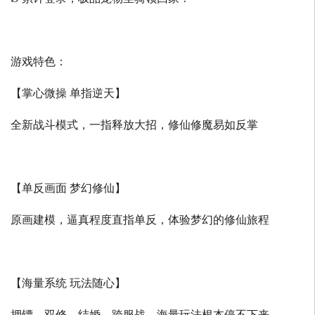
游戏特色：
【掌心微操 单指逆天】
全新战斗模式，一指释放大招，修仙修魔易如反掌
【单反画面 梦幻修仙】
原画建模，逼真程度直指单反，体验梦幻的修仙旅程
【海量系统 玩法随心】
押镖、双修、结婚、跨服战，海量玩法根本停不下来