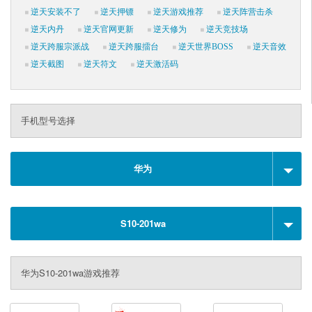
逆天安装不了
逆天押镖
逆天游戏推荐
逆天阵营击杀
逆天内丹
逆天官网更新
逆天修为
逆天竞技场
逆天跨服宗派战
逆天跨服擂台
逆天世界BOSS
逆天音效
逆天截图
逆天符文
逆天激活码
手机型号选择
华为
S10-201wa
华为S10-201wa游戏推荐