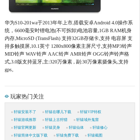
华为S10-201wa于2013年年上市,搭载安卓Android 4.0操作系
统，6600毫安时锂电池(不可拆卸)电池容量,1GB RAM机身
内存,MicroSD (TransFlash) 支持32GB存储卡,支持 电容屏 支
持多触摸屏,10.1英寸 1280x800像素主屏尺寸,支持MP3铃声
MID铃声 WAV铃声 AAC铃声 AMR铃声 OGG铃声铃声格
式,3.0版支持蓝牙,主:320万像素 , 副:30万像素摄像头,支持
gps。
玩家热门关注
轩辕安装不了
轩辕在哪儿下载
轩辕VIP特权
轩辕游戏推荐
轩辕上古狩猎
轩辕域外鬼窟
轩辕官网更新
轩辕灵身
轩辕仙体
轩辕修心
轩辕简体中文版下载
轩辕免费下载
轩辕截图