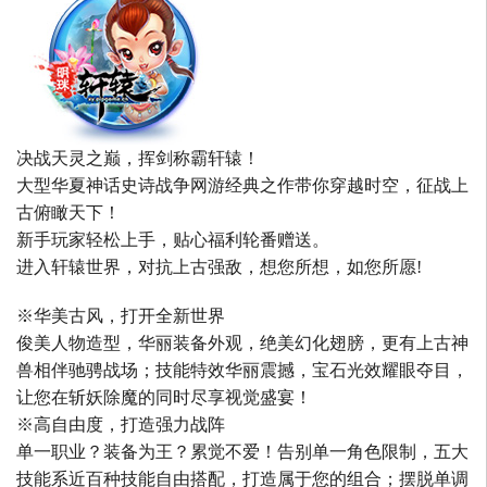
决战天灵之巅，挥剑称霸轩辕！
大型华夏神话史诗战争网游经典之作带你穿越时空，征战上
古俯瞰天下！
新手玩家轻松上手，贴心福利轮番赠送。
进入轩辕世界，对抗上古强敌，想您所想，如您所愿!
※华美古风，打开全新世界
俊美人物造型，华丽装备外观，绝美幻化翅膀，更有上古神
兽相伴驰骋战场；技能特效华丽震撼，宝石光效耀眼夺目，
让您在斩妖除魔的同时尽享视觉盛宴！
※高自由度，打造强力战阵
单一职业？装备为王？累觉不爱！告别单一角色限制，五大
技能系近百种技能自由搭配，打造属于您的组合；摆脱单调