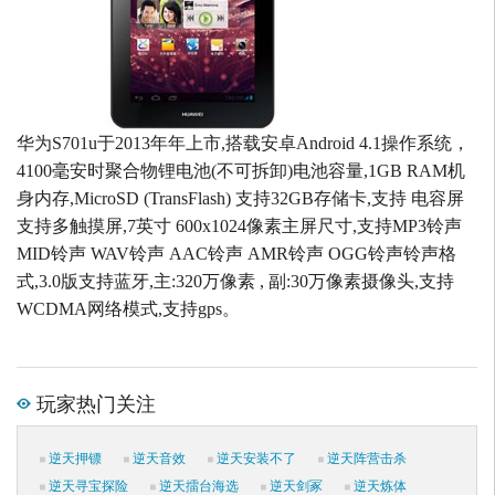
华为S701u于2013年年上市,搭载安卓Android 4.1操作系统，
4100毫安时聚合物锂电池(不可拆卸)电池容量,1GB RAM机
身内存,MicroSD (TransFlash) 支持32GB存储卡,支持 电容屏
支持多触摸屏,7英寸 600x1024像素主屏尺寸,支持MP3铃声
MID铃声 WAV铃声 AAC铃声 AMR铃声 OGG铃声铃声格
式,3.0版支持蓝牙,主:320万像素 , 副:30万像素摄像头,支持
WCDMA网络模式,支持gps。
玩家热门关注
逆天押镖
逆天音效
逆天安装不了
逆天阵营击杀
逆天寻宝探险
逆天擂台海选
逆天剑冢
逆天炼体