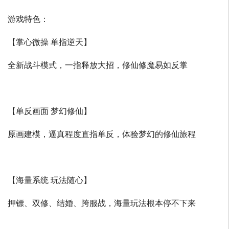
游戏特色：
【掌心微操 单指逆天】
全新战斗模式，一指释放大招，修仙修魔易如反掌
【单反画面 梦幻修仙】
原画建模，逼真程度直指单反，体验梦幻的修仙旅程
【海量系统 玩法随心】
押镖、双修、结婚、跨服战，海量玩法根本停不下来