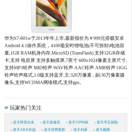
华为S7-601w于2013年年上市,最新报价为￥999元搭载安卓
Android 4.1操作系统，4100毫安时锂电池(不可拆卸)电池容
量,1GB RAM机身内存,MicroSD (TransFlash) 支持32GB存储
卡,支持 电容屏 支持多触摸屏,7英寸 600x1024像素主屏尺寸,
支持MP3铃声 MID铃声 WAV铃声 AAC铃声 AMR铃声 OGG
铃声铃声格式,1.0版支持蓝牙,主:320万像素 , 副:30万像素摄
像头,支持WCDMA网络模式,支持gps。
玩家热门关注
逆天阵营击杀
逆天宠魂塔
逆天VIP特权
逆天寻宝探险
逆天AB大作战
逆天官网更新
逆天剑冢
逆天截图