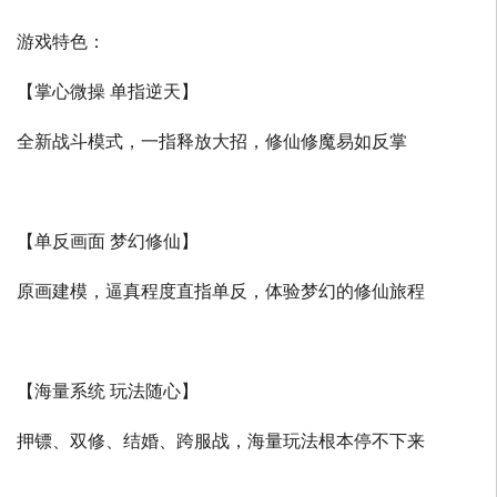
游戏特色：
【掌心微操 单指逆天】
全新战斗模式，一指释放大招，修仙修魔易如反掌
【单反画面 梦幻修仙】
原画建模，逼真程度直指单反，体验梦幻的修仙旅程
【海量系统 玩法随心】
押镖、双修、结婚、跨服战，海量玩法根本停不下来