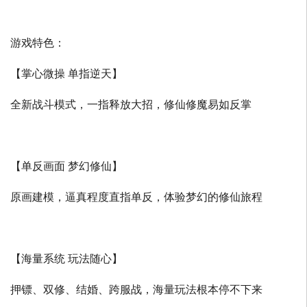
游戏特色：
【掌心微操 单指逆天】
全新战斗模式，一指释放大招，修仙修魔易如反掌
【单反画面 梦幻修仙】
原画建模，逼真程度直指单反，体验梦幻的修仙旅程
【海量系统 玩法随心】
押镖、双修、结婚、跨服战，海量玩法根本停不下来