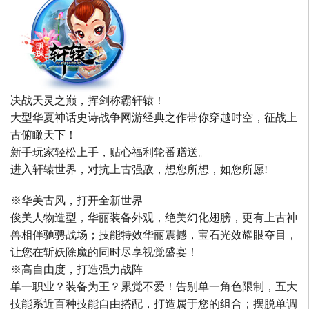
决战天灵之巅，挥剑称霸轩辕！
大型华夏神话史诗战争网游经典之作带你穿越时空，征战上
古俯瞰天下！
新手玩家轻松上手，贴心福利轮番赠送。
进入轩辕世界，对抗上古强敌，想您所想，如您所愿!
※华美古风，打开全新世界
俊美人物造型，华丽装备外观，绝美幻化翅膀，更有上古神
兽相伴驰骋战场；技能特效华丽震撼，宝石光效耀眼夺目，
让您在斩妖除魔的同时尽享视觉盛宴！
※高自由度，打造强力战阵
单一职业？装备为王？累觉不爱！告别单一角色限制，五大
技能系近百种技能自由搭配，打造属于您的组合；摆脱单调