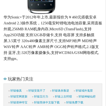
华为Sonic+于2012年年上市,最新报价为￥460元搭载安卓
Android 2.3操作系统，1250毫安时锂电池电池容量,采用直板
外观,256MB RAM机身内存,MicroSD (TransFlash),支持
App2SD功能 支持32GB存储卡,支持 电容屏 支持多触摸
屏,3.5英寸 320x480像素主屏尺寸,支持MP3铃声 MID铃声
WAV铃声 AAC铃声 AMR铃声 OGG铃声铃声格式,2.1版支
持 蓝牙,主:320万像素摄像头,支持WCDMA/GSM网络模式,
支持gps。
玩家热门关注
轩辕修真
轩辕安装不了
轩辕诛杀叛逆
轩辕域外鬼窟
轩辕官网更新
轩辕五行力
轩辕上古狩猎
轩辕神秘仙府
轩辕请神夺宝
轩辕简体中文版下载
轩辕免费下载