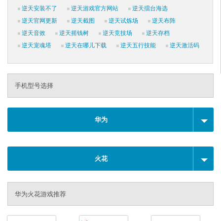
逆天安装不了
逆天游戏官方网站
逆天擂台海选
逆天官网更新
逆天截图
逆天试炼场
逆天布阵
逆天音效
逆天摇钱树
逆天竞技场
逆天存档
逆天宠魂塔
逆天在哪儿下载
逆天五行技能
逆天激活码
手机型号选择
华为
火花
华为火花游戏推荐