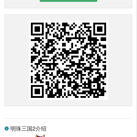
明珠三国2介绍