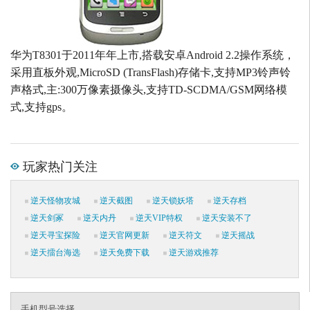
华为T8301于2011年年上市,搭载安卓Android 2.2操作系统，
采用直板外观,MicroSD (TransFlash)存储卡,支持MP3铃声铃
声格式,主:300万像素摄像头,支持TD-SCDMA/GSM网络模
式,支持gps。
玩家热门关注
逆天怪物攻城
逆天截图
逆天锁妖塔
逆天存档
逆天剑冢
逆天内丹
逆天VIP特权
逆天安装不了
逆天寻宝探险
逆天官网更新
逆天符文
逆天摇战
逆天擂台海选
逆天免费下载
逆天游戏推荐
手机型号选择