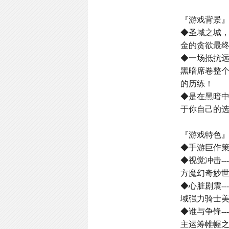
『游戏背景
◆圣域之城
金的贪欲最
◆一场抵抗
黑暗席卷整
的历练！
◆是在黑暗
于你自己的选
『游戏特色
◆手游巨作
◆视觉冲击-
方魔幻奇妙
◆心脏剧震-
域强力骑士
◆谁与争锋-
主运筹帷幄