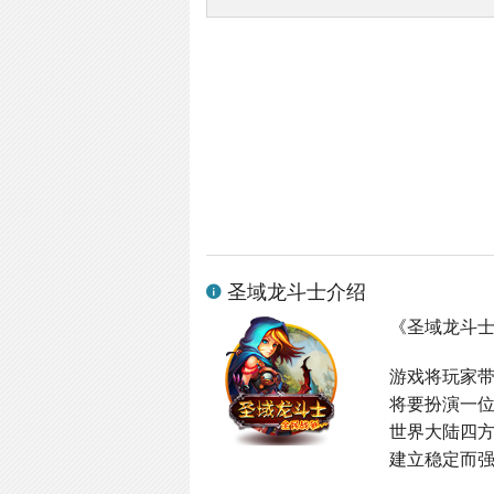
圣域龙斗士介绍
《圣域龙斗
游戏将玩家
将要扮演一
世界大陆四
建立稳定而