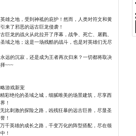
』
，英雄之地，受到神祗的庇护！然而，人类对符文和黄
终引来了邪恶的远古巨龙侵袭！
远古巨龙的战火从此拉开了序幕，战争、死亡、屠戮、
个圣域之地；这是一场残酷的战斗，也是对英雄们无尽
中永远的沉寂，还是成为王者再次归来？一切都将取决
择~~~
』
策略游戏新宠
--精彩绝伦的圣域之城，细腻唯美的场景建筑，尽享西
世界！
--无比刺激的探险之路，凶残狂暴的远古巨兽，尽显圣
美誉！
--万千英雄的成长之路，千变万化的阵型搭配，尽在领
之中！