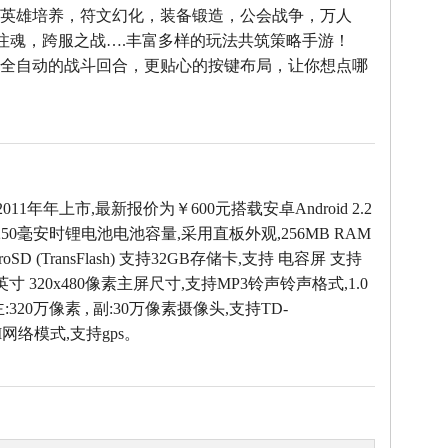
--英雄培养，符文幻化，装备锻造，公会战争，万人
雄注魂，跨服之战….丰富多样的玩法共筑策略手游！
--全自动的战斗回合，更贴心的按键布局，让你想点哪
！
2011年年上市,最新报价为￥600元搭载安卓Android 2.2
50毫安时锂电池电池容量,采用直板外观,256MB RAM
oSD (TransFlash) 支持32GB存储卡,支持 电容屏 支持
英寸 320x480像素主屏尺寸,支持MP3铃声铃声格式,1.0
320万像素 , 副:30万像素摄像头,支持TD-
M网络模式,支持gps。