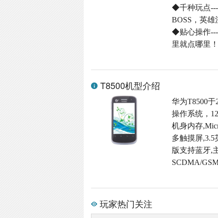
◆千种玩点-
BOSS，英
◆贴心操作-
里就点哪里
T8500机型介绍
华为T8500于
操作系统，12
机身内存,Micr
多触摸屏,3.5
版支持蓝牙,主:
SCDMA/GS
玩家热门关注