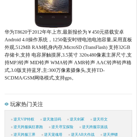
华为T8620于2012年年上市,最新报价为￥450元搭载安卓
Android 4.0操作系统，1250毫安时锂电池电池容量,采用直板
外观,512MB RAM机身内存,MicroSD (TransFlash) 支持32GB
存储卡,支持 电容屏触摸屏,3.5英寸 320x480像素主屏尺寸,支
持MP3铃声 MID铃声 WMA铃声 AMR铃声 AAC铃声铃声格
式,3.0版支持蓝牙,主:300万像素摄像头,支持TD-
SCDMA/GSM网络模式,支持gps。
玩家热门关注
逆天VIP特权
逆天激活码
逆天剑冢
逆天符文
逆天跨服疯狂赛跑
逆天寻宝探险
逆天跨服宗派战
逆天跨服三界
逆天宠魂塔
逆天AB大作战
逆天押镖