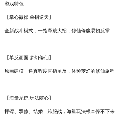
游戏特色：
【掌心微操 单指逆天】
全新战斗模式，一指释放大招，修仙修魔易如反掌
【单反画面 梦幻修仙】
原画建模，逼真程度直指单反，体验梦幻的修仙旅程
【海量系统 玩法随心】
押镖、双修、结婚、跨服战，海量玩法根本停不下来