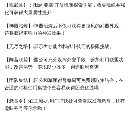
【魂武堂】：
[
我的要塞
]
开放魂魄探索功能，收集魂魄并强
化可获得大量属性提升！
【神器冶炼】
:
神器冶炼后不仅可获得更拉风的武器外观，
还将获得更强力的神器效果！
【无尽之塔】
:
展示生存能力和战斗技巧的极限挑战。
【阵营联盟】
:
国公可充分发挥外交手段，善加利用联盟功
能，改善劣势，实现以少胜多，创造胜利奇迹！
【团队集结】
:
国公和军团都督每周可免费领取集结令，在
合适的时机使用集结令更容易获得团战优胜哦！
【悬赏令】
:
在主城
-
六扇门捕快处可查看或发布悬赏，还有
趣味称号等你拿哟！