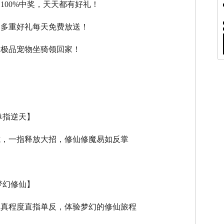
，100%中奖，天天都有好礼！
，多重好礼每天免费放送！
，极品宠物坐骑领回家！
单指逆天】
式，一指释放大招，修仙修魔易如反掌
梦幻修仙】
逼真程度直指单反，体验梦幻的修仙旅程