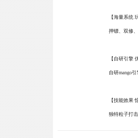
【海量系统 
押镖、双修
【自研引擎 
自研
mango
引
【技能效果 
独特粒子打