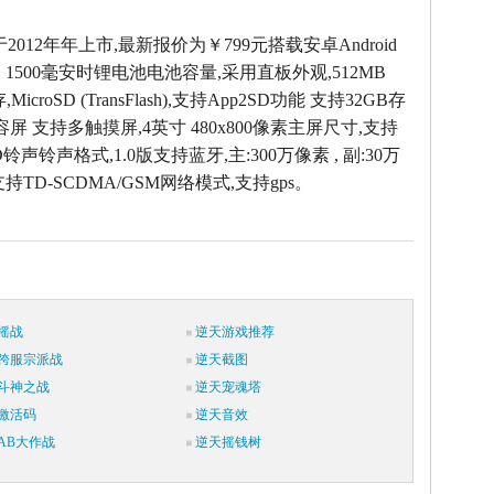
于2012年年上市,最新报价为￥799元搭载安卓Android
，1500毫安时锂电池电池容量,采用直板外观,512MB
icroSD (TransFlash),支持App2SD功能 支持32GB存
容屏 支持多触摸屏,4英寸 480x800像素主屏尺寸,支持
D铃声铃声格式,1.0版支持蓝牙,主:300万像素 , 副:30万
持TD-SCDMA/GSM网络模式,支持gps。
摇战
逆天游戏推荐
跨服宗派战
逆天截图
斗神之战
逆天宠魂塔
激活码
逆天音效
AB大作战
逆天摇钱树