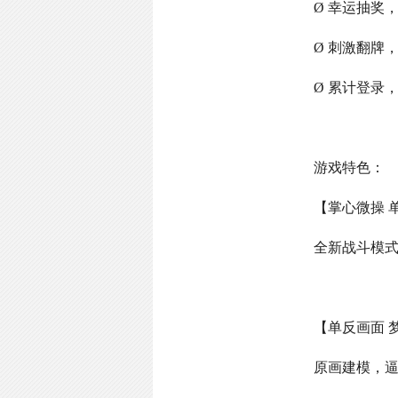
Ø 幸运抽奖
Ø 刺激翻牌
Ø 累计登录
游戏特色：
【掌心微操 
全新战斗模
【单反画面 
原画建模，