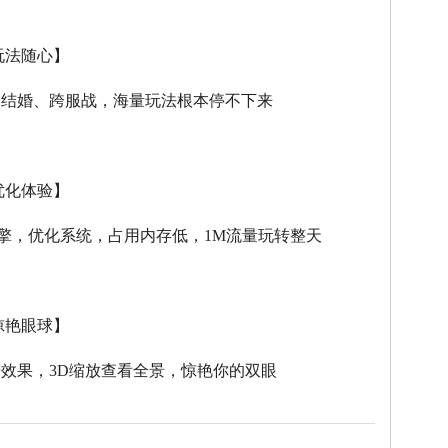
玩法随心】
、结婚、跨服战，海量玩法根本停不下来
优化体验】
擎，优化系统，占用内存低，
1M
流量玩转整天
惊艳眼球】
击效果，
3D
缩放查看全景，惊艳你的双眼