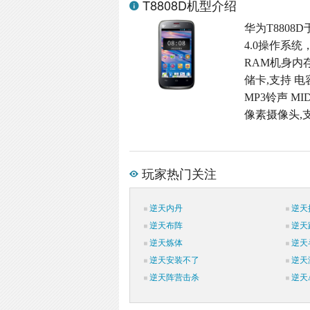
T8808D机型介绍
华为T8808D
4.0操作系统
RAM机身内存,M
储卡,支持 电
MP3铃声 MI
像素摄像头,支
玩家热门关注
逆天内丹
逆天
逆天布阵
逆天
逆天炼体
逆天
逆天安装不了
逆天
逆天阵营击杀
逆天