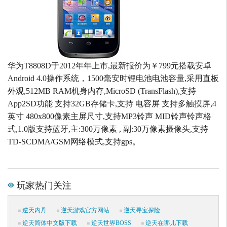
华为T8808D于2012年年上市,最新报价为￥799元搭载安卓
Android 4.0操作系统，1500毫安时锂电池电池容量,采用直板
外观,512MB RAM机身内存,MicroSD (TransFlash),支持
App2SD功能 支持32GB存储卡,支持 电容屏 支持多触摸屏,4
英寸 480x800像素主屏尺寸,支持MP3铃声 MID铃声铃声格
式,1.0版支持蓝牙,主:300万像素 , 副:30万像素摄像头,支持
TD-SCDMA/GSM网络模式,支持gps。
玩家热门关注
逆天内丹
逆天游戏官方网站
逆天寻宝探险
逆天简体中文版下载
逆天世界BOSS
逆天在哪儿下载