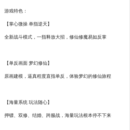
游戏特色：
【掌心微操 单指逆天】
全新战斗模式，一指释放大招，修仙修魔易如反掌
【单反画面 梦幻修仙】
原画建模，逼真程度直指单反，体验梦幻的修仙旅程
【海量系统 玩法随心】
押镖、双修、结婚、跨服战，海量玩法根本停不下来