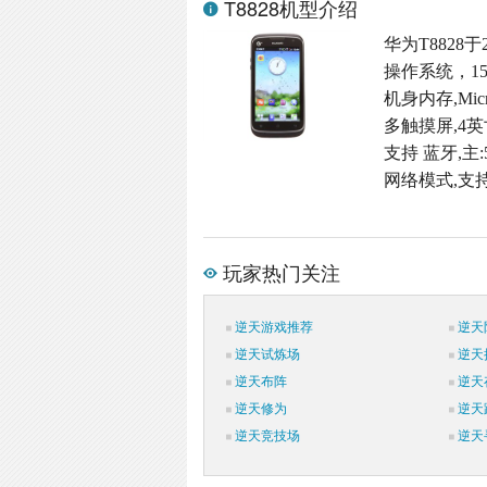
T8828机型介绍
华为T8828于
操作系统，15
机身内存,Micr
多触摸屏,4英
支持 蓝牙,主:
网络模式,支持
玩家热门关注
逆天游戏推荐
逆天
逆天试炼场
逆天
逆天布阵
逆天
逆天修为
逆天
逆天竞技场
逆天