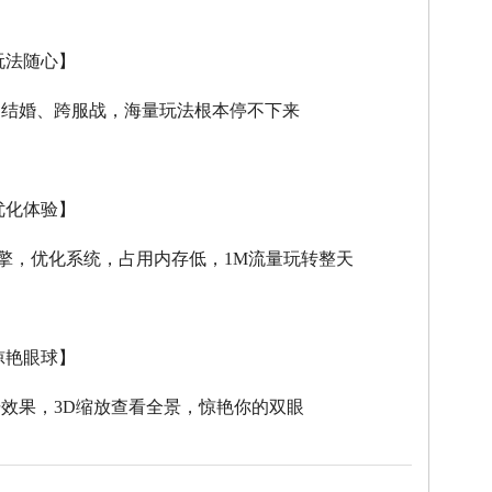
玩法随心】
、结婚、跨服战，海量玩法根本停不下来
优化体验】
擎，优化系统，占用内存低，
1M
流量玩转整天
惊艳眼球】
击效果，
3D
缩放查看全景，惊艳你的双眼