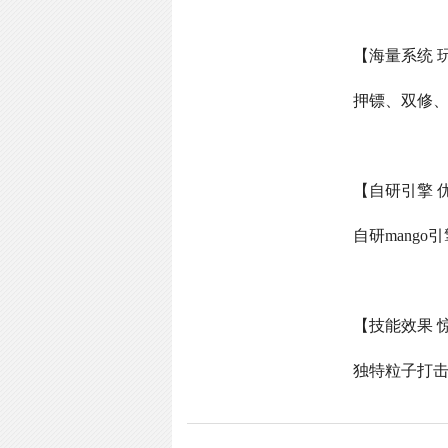
【海量系统 
押镖、双修
【自研引擎 
自研
mango
引
【技能效果 
独特粒子打