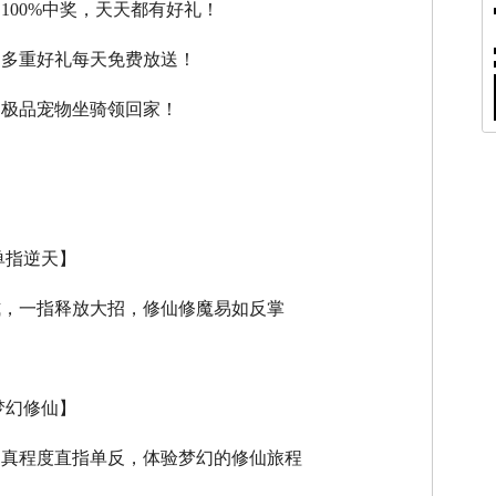
，100%中奖，天天都有好礼！
，多重好礼每天免费放送！
，极品宠物坐骑领回家！
单指逆天】
式，一指释放大招，修仙修魔易如反掌
梦幻修仙】
逼真程度直指单反，体验梦幻的修仙旅程