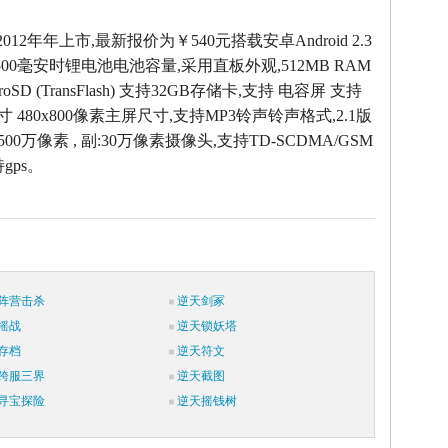
2012年年上市,最新报价为￥540元搭载安卓Android 2.3
00毫安时锂电池电池容量,采用直板外观,512MB RAM
oSD (TransFlash) 支持32GB存储卡,支持 电容屏 支持
寸 480x800像素主屏尺寸,支持MP3铃声铃声格式,2.1版
500万像素 , 副:30万像素摄像头,支持TD-SCDMA/GSM
gps。
阵营击杀
逆天剑冢
摇战
逆天锁妖塔
存档
逆天符文
跨服三界
逆天截图
寻宝探险
逆天摇钱树