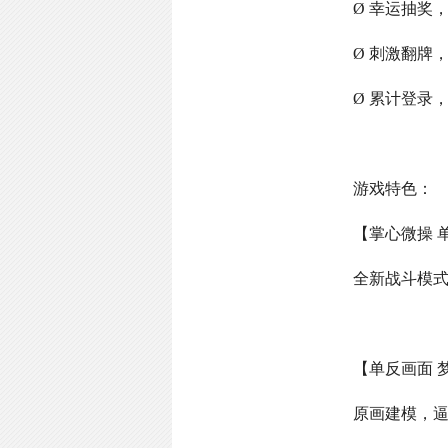
Ø 幸运抽奖
Ø 刺激翻牌
Ø 累计登录
游戏特色：
【掌心微操 
全新战斗模
【单反画面 
原画建模，