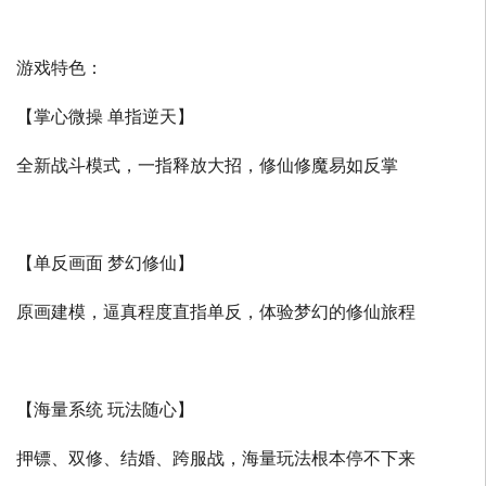
游戏特色：
【掌心微操 单指逆天】
全新战斗模式，一指释放大招，修仙修魔易如反掌
【单反画面 梦幻修仙】
原画建模，逼真程度直指单反，体验梦幻的修仙旅程
【海量系统 玩法随心】
押镖、双修、结婚、跨服战，海量玩法根本停不下来