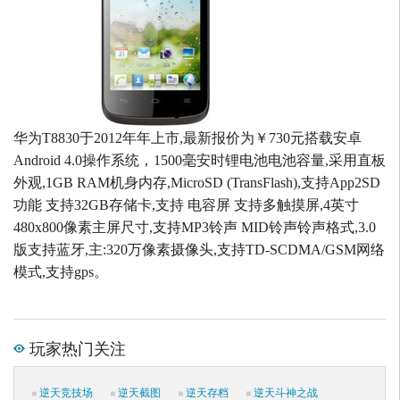
华为T8830于2012年年上市,最新报价为￥730元搭载安卓
Android 4.0操作系统，1500毫安时锂电池电池容量,采用直板
外观,1GB RAM机身内存,MicroSD (TransFlash),支持App2SD
功能 支持32GB存储卡,支持 电容屏 支持多触摸屏,4英寸
480x800像素主屏尺寸,支持MP3铃声 MID铃声铃声格式,3.0
版支持蓝牙,主:320万像素摄像头,支持TD-SCDMA/GSM网络
模式,支持gps。
玩家热门关注
逆天竞技场
逆天截图
逆天存档
逆天斗神之战