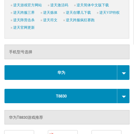
逆天游戏官方网站
逆天激活码
逆天简体中文版下载
逆天跨服三界
逆天炼体
逆天在哪儿下载
逆天VIP特权
逆天阵营击杀
逆天符文
逆天跨服疯狂赛跑
逆天官网更新
手机型号选择
华为
T8830
华为T8830游戏推荐