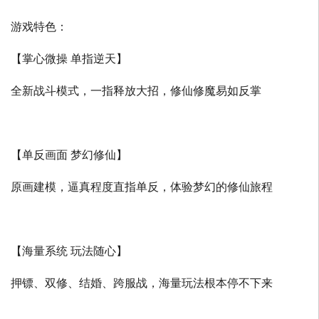
游戏特色：
【掌心微操 单指逆天】
全新战斗模式，一指释放大招，修仙修魔易如反掌
【单反画面 梦幻修仙】
原画建模，逼真程度直指单反，体验梦幻的修仙旅程
【海量系统 玩法随心】
押镖、双修、结婚、跨服战，海量玩法根本停不下来