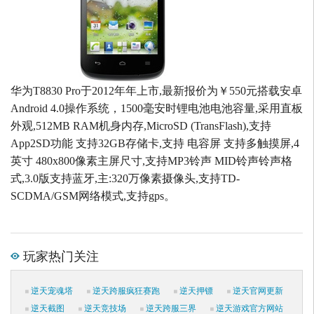
华为T8830 Pro于2012年年上市,最新报价为￥550元搭载安卓
Android 4.0操作系统，1500毫安时锂电池电池容量,采用直板
外观,512MB RAM机身内存,MicroSD (TransFlash),支持
App2SD功能 支持32GB存储卡,支持 电容屏 支持多触摸屏,4
英寸 480x800像素主屏尺寸,支持MP3铃声 MID铃声铃声格
式,3.0版支持蓝牙,主:320万像素摄像头,支持TD-
SCDMA/GSM网络模式,支持gps。
玩家热门关注
逆天宠魂塔
逆天跨服疯狂赛跑
逆天押镖
逆天官网更新
逆天截图
逆天竞技场
逆天跨服三界
逆天游戏官方网站