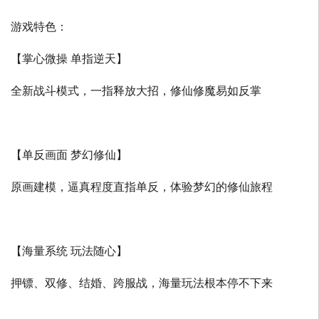
游戏特色：
【掌心微操 单指逆天】
全新战斗模式，一指释放大招，修仙修魔易如反掌
【单反画面 梦幻修仙】
原画建模，逼真程度直指单反，体验梦幻的修仙旅程
【海量系统 玩法随心】
押镖、双修、结婚、跨服战，海量玩法根本停不下来