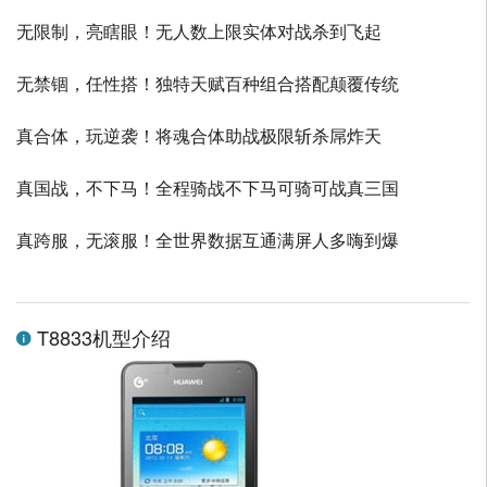
无限制，亮瞎眼！无人数上限实体对战杀到飞起
无禁锢，任性搭！独特天赋百种组合搭配颠覆传统
真合体，玩逆袭！将魂合体助战极限斩杀屌炸天
真国战，不下马！全程骑战不下马可骑可战真三国
真跨服，无滚服！全世界数据互通满屏人多嗨到爆
T8833机型介绍