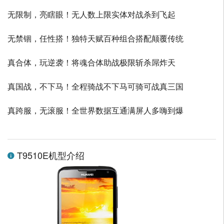
无限制，亮瞎眼！无人数上限实体对战杀到飞起
无禁锢，任性搭！独特天赋百种组合搭配颠覆传统
真合体，玩逆袭！将魂合体助战极限斩杀屌炸天
真国战，不下马！全程骑战不下马可骑可战真三国
真跨服，无滚服！全世界数据互通满屏人多嗨到爆
T9510E机型介绍