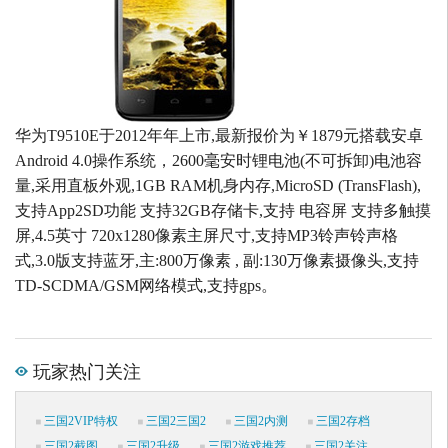
华为T9510E于2012年年上市,最新报价为￥1879元搭载安卓
Android 4.0操作系统，2600毫安时锂电池(不可拆卸)电池容
量,采用直板外观,1GB RAM机身内存,MicroSD (TransFlash),
支持App2SD功能 支持32GB存储卡,支持 电容屏 支持多触摸
屏,4.5英寸 720x1280像素主屏尺寸,支持MP3铃声铃声格
式,3.0版支持蓝牙,主:800万像素 , 副:130万像素摄像头,支持
TD-SCDMA/GSM网络模式,支持gps。
玩家热门关注
三国2VIP特权
三国2三国2
三国2内测
三国2存档
三国2截图
三国2升级
三国2游戏推荐
三国2关注