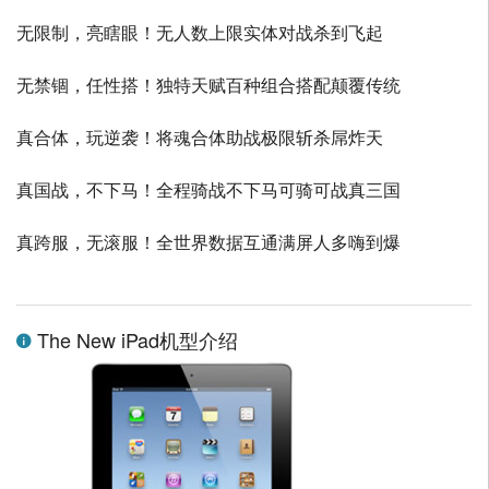
无限制，亮瞎眼！无人数上限实体对战杀到飞起
无禁锢，任性搭！独特天赋百种组合搭配颠覆传统
真合体，玩逆袭！将魂合体助战极限斩杀屌炸天
真国战，不下马！全程骑战不下马可骑可战真三国
真跨服，无滚服！全世界数据互通满屏人多嗨到爆
The New iPad机型介绍