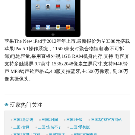
苹果The New iPad于2012年年上市,最新报价为￥3388元搭载
苹果iPad5.1操作系统，11500毫安时聚合物锂电池(不可拆
卸)电池容量,采用直板外观,1GB RAM机身内存,支持 电容屏
支持多触摸屏,9.7英寸 1536x2048像素主屏尺寸,支持M4R铃
声 MP3铃声铃声格式,4.0版支持蓝牙,主:500万像素 , 副:30万
像素摄像头。
玩家热门关注
三国2激活码
三国2时间
三国2升级
三国2游戏官方网站
三国2官网
三国2安装不了
三国2手机版
三国2在哪儿下载
三国2官方
三国2官网更新