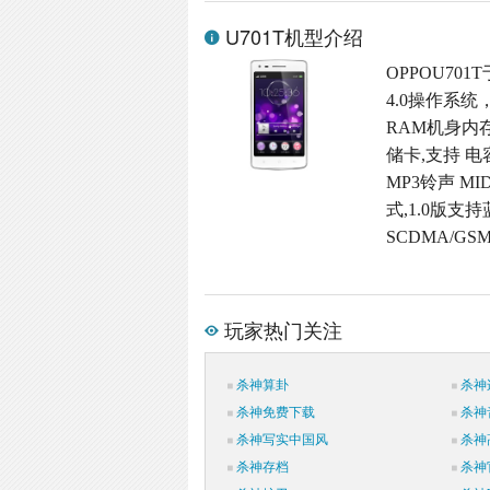
U701T机型介绍
OPPOU701
4.0操作系统
RAM机身内存,M
储卡,支持 电
MP3铃声 M
式,1.0版支持
SCDMA/GS
玩家热门关注
杀神算卦
杀神
杀神免费下载
杀神
杀神写实中国风
杀神
杀神存档
杀神