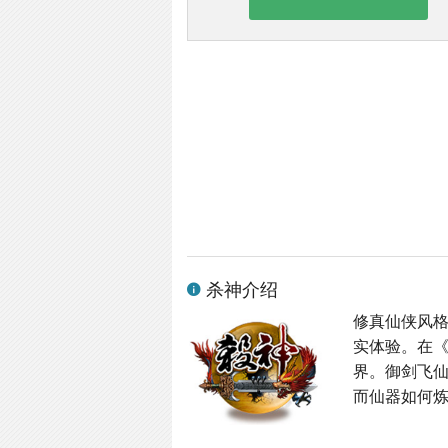
杀神介绍
修真仙侠风格
实体验。在
界。御剑飞
而仙器如何炼