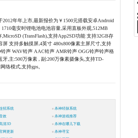
T于2012年年上市,最新报价为￥1500元搭载安卓Android
，1710毫安时锂电池电池容量,采用直板外观,512MB
icroSD (TransFlash),支持App2SD功能 支持32GB存
容屏 支持多触摸屏,4英寸 480x800像素主屏尺寸,支持
ID铃声 WAV铃声 AAC铃声 AMR铃声 OGG铃声铃声格
蓝牙,主:500万像素 , 副:200万像素摄像头,支持TD-
M网络模式,支持gps。
连招系统
杀神经脉系统
音效
杀神游戏推荐
高清3D
杀神在哪儿下载
官网更新
杀神寻宝