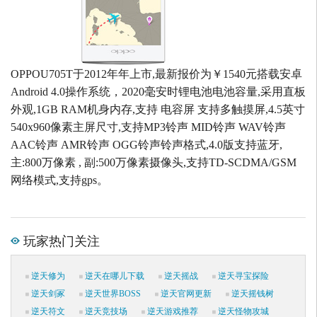
OPPOU705T于2012年年上市,最新报价为￥1540元搭载安卓
Android 4.0操作系统，2020毫安时锂电池电池容量,采用直板
外观,1GB RAM机身内存,支持 电容屏 支持多触摸屏,4.5英寸
540x960像素主屏尺寸,支持MP3铃声 MID铃声 WAV铃声
AAC铃声 AMR铃声 OGG铃声铃声格式,4.0版支持蓝牙,
主:800万像素 , 副:500万像素摄像头,支持TD-SCDMA/GSM
网络模式,支持gps。
玩家热门关注
逆天修为
逆天在哪儿下载
逆天摇战
逆天寻宝探险
逆天剑冢
逆天世界BOSS
逆天官网更新
逆天摇钱树
逆天符文
逆天竞技场
逆天游戏推荐
逆天怪物攻城