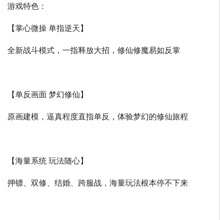
游戏特色：
【掌心微操 单指逆天】
全新战斗模式，一指释放大招，修仙修魔易如反掌
【单反画面 梦幻修仙】
原画建模，逼真程度直指单反，体验梦幻的修仙旅程
【海量系统 玩法随心】
押镖、双修、结婚、跨服战，海量玩法根本停不下来