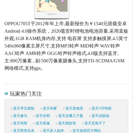
OPPOU705T于2012年年上市,最新报价为￥1540元搭载安卓
Android 4.0操作系统，2020毫安时锂电池电池容量,采用直板
外观,1GB RAM机身内存,支持 电容屏 支持多触摸屏,4.5英寸
540x960像素主屏尺寸,支持MP3铃声 MID铃声 WAV铃声
AAC铃声 AMR铃声 OGG铃声铃声格式,4.0版支持蓝牙,
主:800万像素 , 副:500万像素摄像头,支持TD-SCDMA/GSM
网络模式,支持gps。
玩家热门关注
逆天寻宝探险
逆天剑冢
逆天宠魂塔
逆天VIP特权
逆天修为
逆天存档
逆天在哪儿下载
逆天试炼场
逆天布阵
逆天双修
逆天锁妖塔
逆天安装不了
逆天阵营击杀
逆天多人副本
逆天游戏官方网站