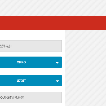
型号选择
OPPO
U705T
POU705T游戏推荐