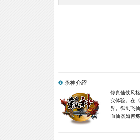
杀神介绍
修真仙侠风格
实体验。在
界。御剑飞
而仙器如何炼