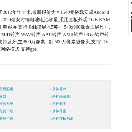
T于2012年年上市,最新报价为￥1540元搭载安卓Android
，2020毫安时锂电池电池容量,采用直板外观,1GB RAM
 电容屏 支持多触摸屏,4.5英寸 540x960像素主屏尺寸,
 MID铃声 WAV铃声 AAC铃声 AMR铃声 OGG铃声铃
支持蓝牙,主:800万像素 , 副:500万像素摄像头,支持TD-
M网络模式,支持gps。
星级鉴定
杀神算卦
音效
杀神高清3D
经脉系统
杀神截图
免费下载
杀神寻宝
贴身丫鬟
杀神连招系统