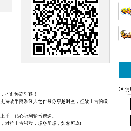
明
巅，挥剑称霸轩辕！
话史诗战争网游经典之作带你穿越时空，征战上古俯瞰
松上手，贴心福利轮番赠送。
，对抗上古强敌，想您所想，如您所愿!