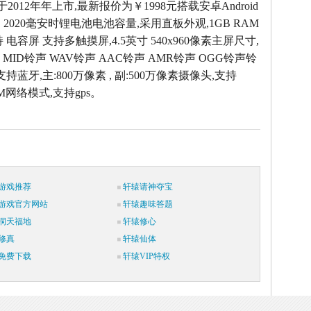
w于2012年年上市,最新报价为￥1998元搭载安卓Android
，2020毫安时锂电池电池容量,采用直板外观,1GB RAM
 电容屏 支持多触摸屏,4.5英寸 540x960像素主屏尺寸,
 MID铃声 WAV铃声 AAC铃声 AMR铃声 OGG铃声铃
支持蓝牙,主:800万像素 , 副:500万像素摄像头,支持
SM网络模式,支持gps。
游戏推荐
轩辕请神夺宝
游戏官方网站
轩辕趣味答题
洞天福地
轩辕修心
修真
轩辕仙体
免费下载
轩辕VIP特权