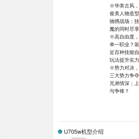
※华美古风
俊美人物造
驰骋战场；
魔的同时尽
※高自由度
单一职业？
近百种技能
玩法提升实
※势力对决
三大势力争
兄弟情深；
与争锋？
U705w机型介绍