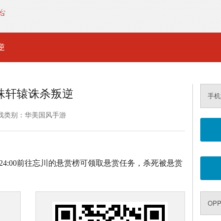
逆
珠轩辕诛杀叛逆
手机
戏类别：华美国风手游
00、21:00-24:00前往忘川的悬赏榜可领取悬赏任务，杀死被悬赏
OP