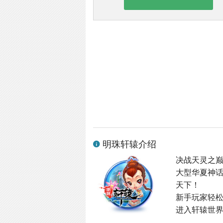
明珠轩辕介绍
决战天灵之
大型华夏神
天下！
新手玩家轻
进入轩辕世界