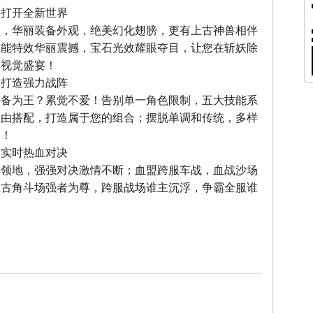
，打开全新世界
型，华丽装备外观，绝美幻化翅膀，更有上古神兽相伴
技能特效华丽震撼，宝石光效耀眼夺目，让您在斩妖除
享视觉盛宴！
，打造强力战阵
装备为王？累觉不爱！告别单一角色限制，五大技能系
自由搭配，打造属于您的组合；摆脱单调和传统，多样
力！
，实时热血对决
夺领地，强强对决激情不断；血盟跨服车战，血战沙场
上古角斗场强者为尊，跨服战场谁主沉浮，争霸全服谁