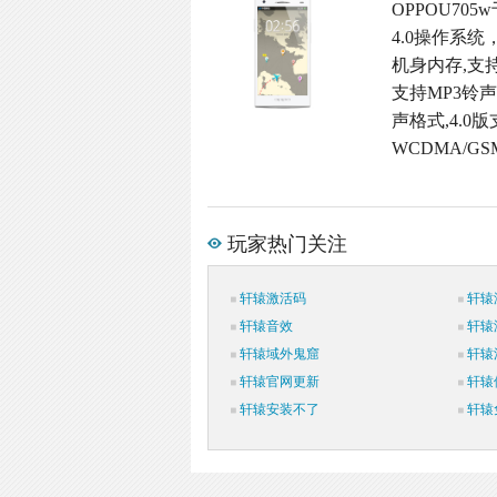
OPPOU705
4.0操作系统
机身内存,支持
支持MP3铃声
声格式,4.0版
WCDMA/G
玩家热门关注
轩辕激活码
轩辕
轩辕音效
轩辕
轩辕域外鬼窟
轩辕
轩辕官网更新
轩辕
轩辕安装不了
轩辕