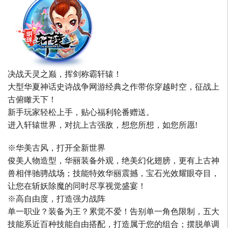
决战天灵之巅，挥剑称霸轩辕！
大型华夏神话史诗战争网游经典之作带你穿越时空，征战上
古俯瞰天下！
新手玩家轻松上手，贴心福利轮番赠送。
进入轩辕世界，对抗上古强敌，想您所想，如您所愿!
※华美古风，打开全新世界
俊美人物造型，华丽装备外观，绝美幻化翅膀，更有上古神
兽相伴驰骋战场；技能特效华丽震撼，宝石光效耀眼夺目，
让您在斩妖除魔的同时尽享视觉盛宴！
※高自由度，打造强力战阵
单一职业？装备为王？累觉不爱！告别单一角色限制，五大
技能系近百种技能自由搭配，打造属于您的组合；摆脱单调