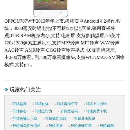
OPPOU707W于2013年年上市,搭载安卓Android 4.2操作系
统，3000毫安时锂电池(不可拆卸)电池容量,采用直板外
观,1GB RAM机身内存,支持 电容屏 支持多触摸屏,5.5英寸
720x1280像素主屏尺寸,支持MP3铃声 MID铃声 WAV铃声
AAC铃声 AMR铃声 OGG铃声铃声格式,4.0版支持蓝牙,
主:800万像素 , 副:500万像素摄像头,支持WCDMA/GSM网络
模式,支持gps。
玩家热门关注
轩辕修真
轩辕仙体
轩辕请神夺宝
轩辕上古狩猎
轩辕修心
轩辕五行力
轩辕激活码
轩辕免费下载
轩辕在哪儿下载
轩辕域外鬼窟
轩辕诛杀叛逆
轩辕游戏官方网站
轩辕灵身
轩辕趣味答题
轩辕截图