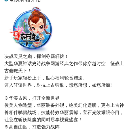
决战天灵之巅，挥剑称霸轩辕！
大型华夏神话史诗战争网游经典之作带你穿越时空，征战上
古俯瞰天下！
新手玩家轻松上手，贴心福利轮番赠送。
进入轩辕世界，对抗上古强敌，想您所想，如您所愿!
※华美古风，打开全新世界
俊美人物造型，华丽装备外观，绝美幻化翅膀，更有上古神
兽相伴驰骋战场；技能特效华丽震撼，宝石光效耀眼夺目，
让您在斩妖除魔的同时尽享视觉盛宴！
※高自由度，打造强力战阵