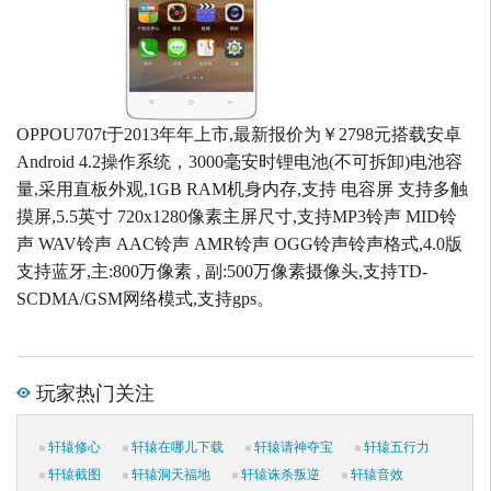
OPPOU707t于2013年年上市,最新报价为￥2798元搭载安卓
Android 4.2操作系统，3000毫安时锂电池(不可拆卸)电池容
量,采用直板外观,1GB RAM机身内存,支持 电容屏 支持多触
摸屏,5.5英寸 720x1280像素主屏尺寸,支持MP3铃声 MID铃
声 WAV铃声 AAC铃声 AMR铃声 OGG铃声铃声格式,4.0版
支持蓝牙,主:800万像素 , 副:500万像素摄像头,支持TD-
SCDMA/GSM网络模式,支持gps。
玩家热门关注
轩辕修心
轩辕在哪儿下载
轩辕请神夺宝
轩辕五行力
轩辕截图
轩辕洞天福地
轩辕诛杀叛逆
轩辕音效