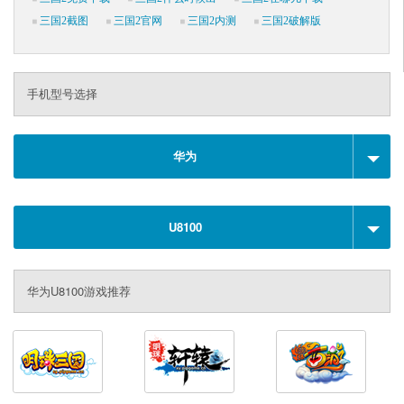
三国2截图
三国2官网
三国2内测
三国2破解版
手机型号选择
华为
U8100
华为U8100游戏推荐