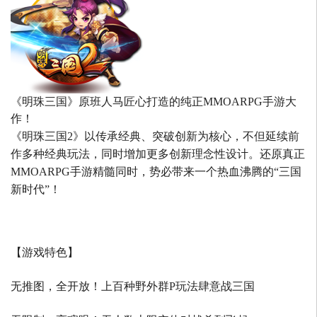
《明珠三国》原班人马匠心打造的
纯正MMOARPG手游大
作！
《明珠三国2》以传承经典、突破创新为核心，不但延续前
作多种经典玩法，同时增加更多创新理念性设计。还原真正
MMOARPG手游精髓同时，势必带来一个热血沸腾的“三国
新时代”！
【游戏特色】
无推图，全开放！上百种野外群P玩法肆意战三国