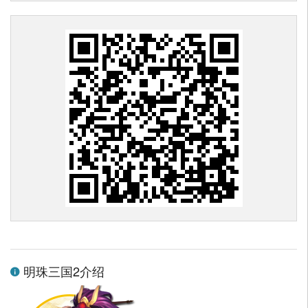
明珠三国2介绍