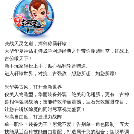
决战天灵之巅，挥剑称霸轩辕！
大型华夏神话史诗战争网游经典之作带你穿越时空，征战上
古俯瞰天下！
新手玩家轻松上手，贴心福利轮番赠送。
进入轩辕世界，对抗上古强敌，想您所想，如您所愿!
※华美古风，打开全新世界
俊美人物造型，华丽装备外观，绝美幻化翅膀，更有上古神
兽相伴驰骋战场；技能特效华丽震撼，宝石光效耀眼夺目，
让您在斩妖除魔的同时尽享视觉盛宴！
※高自由度，打造强力战阵
单一职业？装备为王？累觉不爱！告别单一角色限制，五大
技能系近百种技能自由搭配，打造属于您的组合；摆脱单调