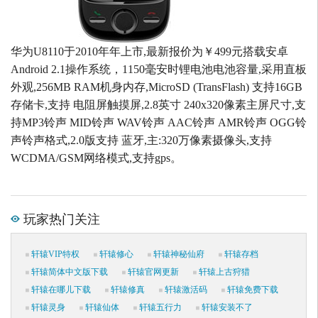
华为U8110于2010年年上市,最新报价为￥499元搭载安卓
Android 2.1操作系统，1150毫安时锂电池电池容量,采用直板
外观,256MB RAM机身内存,MicroSD (TransFlash) 支持16GB
存储卡,支持 电阻屏触摸屏,2.8英寸 240x320像素主屏尺寸,支
持MP3铃声 MID铃声 WAV铃声 AAC铃声 AMR铃声 OGG铃
声铃声格式,2.0版支持 蓝牙,主:320万像素摄像头,支持
WCDMA/GSM网络模式,支持gps。
玩家热门关注
轩辕VIP特权
轩辕修心
轩辕神秘仙府
轩辕存档
轩辕简体中文版下载
轩辕官网更新
轩辕上古狩猎
轩辕在哪儿下载
轩辕修真
轩辕激活码
轩辕免费下载
轩辕灵身
轩辕仙体
轩辕五行力
轩辕安装不了