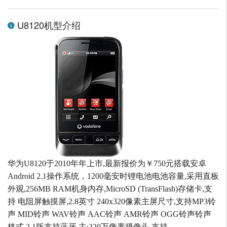
U8120机型介绍
华为U8120于2010年年上市,最新报价为￥750元搭载安卓
Android 2.1操作系统，1200毫安时锂电池电池容量,采用直板
外观,256MB RAM机身内存,MicroSD (TransFlash)存储卡,支
持 电阻屏触摸屏,2.8英寸 240x320像素主屏尺寸,支持MP3铃
声 MID铃声 WAV铃声 AAC铃声 AMR铃声 OGG铃声铃声
格式,2.1版支持蓝牙,主:320万像素摄像头,支持