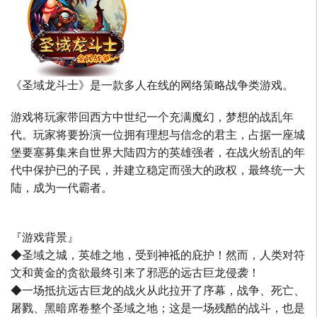
《圣域龙斗士》是一款多人在线的网络策略战争类游戏。
游戏将玩家带回西方中世纪一个充满魔幻，梦想的战乱年
代。玩家将要扮演一位拥有理想与信念的君主，占据一座城
堡要塞募集来自世界大陆四方的英雄强者，在战火纷乱的年
代中保护已的子民，并建立稳定而强大的政权，最终统一大
陆，成为一代霸者。
『游戏背景』
◆圣域之城，英雄之地，受到神祗的庇护！然而，人类对符
文和黄金的贪欲最终引来了邪恶的远古巨龙侵袭！
◆一场抵抗远古巨龙的战火从此拉开了序幕，战争、死亡、
屠戮、黑暗席卷整个圣域之地；这是一场残酷的战斗，也是