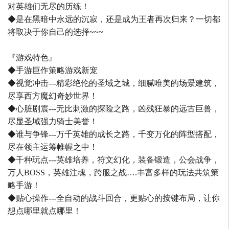
对英雄们无尽的历练！
◆是在黑暗中永远的沉寂，还是成为王者再次归来？一切都
将取决于你自己的选择~~~
『游戏特色』
◆手游巨作策略游戏新宠
◆视觉冲击---精彩绝伦的圣域之城，细腻唯美的场景建筑，
尽享西方魔幻奇妙世界！
◆心脏剧震---无比刺激的探险之路，凶残狂暴的远古巨兽，
尽显圣域强力骑士美誉！
◆谁与争锋---万千英雄的成长之路，千变万化的阵型搭配，
尽在领主运筹帷幄之中！
◆千种玩点---英雄培养，符文幻化，装备锻造，公会战争，
万人BOSS，英雄注魂，跨服之战….丰富多样的玩法共筑策
略手游！
◆贴心操作---全自动的战斗回合，更贴心的按键布局，让你
想点哪里就点哪里！