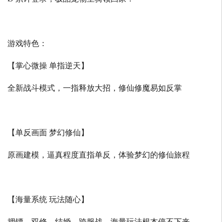
游戏特色：
【掌心微操 单指逆天】
全新战斗模式，一指释放大招，修仙修魔易如反掌
【单反画面 梦幻修仙】
原画建模，逼真程度直指单反，体验梦幻的修仙旅程
【海量系统 玩法随心】
押镖、双修、结婚、跨服战，海量玩法根本停不下来