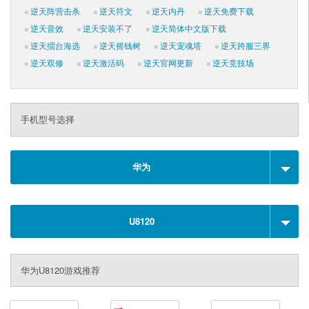
逆天阵营击杀
逆天符文
逆天内丹
逆天免费下载
逆天音效
逆天安装不了
逆天简体中文版下载
逆天擂台海选
逆天摇钱树
逆天宠魂塔
逆天跨服三界
逆天双修
逆天激活码
逆天官网更新
逆天竞技场
手机型号选择
华为
U8120
华为U8120游戏推荐