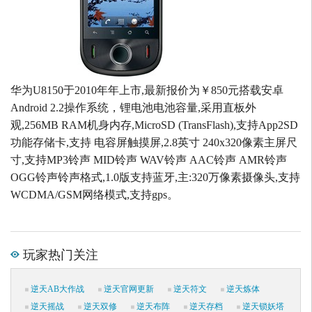
华为U8150于2010年年上市,最新报价为￥850元搭载安卓
Android 2.2操作系统，锂电池电池容量,采用直板外
观,256MB RAM机身内存,MicroSD (TransFlash),支持App2SD
功能存储卡,支持 电容屏触摸屏,2.8英寸 240x320像素主屏尺
寸,支持MP3铃声 MID铃声 WAV铃声 AAC铃声 AMR铃声
OGG铃声铃声格式,1.0版支持蓝牙,主:320万像素摄像头,支持
WCDMA/GSM网络模式,支持gps。
玩家热门关注
逆天AB大作战
逆天官网更新
逆天符文
逆天炼体
逆天摇战
逆天双修
逆天布阵
逆天存档
逆天锁妖塔