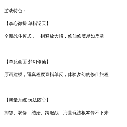
游戏特色：
【掌心微操 单指逆天】
全新战斗模式，一指释放大招，修仙修魔易如反掌
【单反画面 梦幻修仙】
原画建模，逼真程度直指单反，体验梦幻的修仙旅程
【海量系统 玩法随心】
押镖、双修、结婚、跨服战，海量玩法根本停不下来