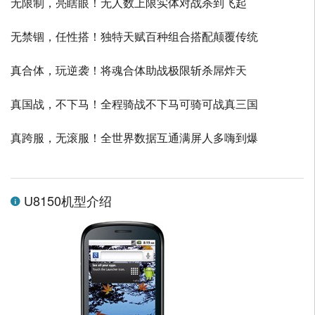
无限制，亮瞎眼！无人数上限实体对战杀到飞起
无禁锢，任性搭！独特天赋百种组合搭配颠覆传统
真合体，玩逆袭！将魂合体助战极限斩杀屌炸天
真国战，不下马！全程骑战不下马可骑可战真三国
真跨服，无滚服！全世界数据互通满屏人多嗨到爆
U8150机型介绍