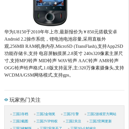
华为U8150于2010年年上市,最新报价为￥850元搭载安卓
Android 2.2操作系统，锂电池电池容量,采用直板外
观,256MB RAM机身内存,MicroSD (TransFlash),支持App2SD
功能存储卡,支持 电容屏触摸屏,2.8英寸 240x320像素主屏尺
寸,支持MP3铃声 MID铃声 WAV铃声 AAC铃声 AMR铃声
OGG铃声铃声格式,1.0版支持蓝牙,主:320万像素摄像头,支持
WCDMA/GSM网络模式,支持gps。
玩家热门关注
三国2存档
三国2金翎奖
三国2引擎
三国2游戏官方网站
三国2截图
三国2VIP特权
三国2关注
三国2官网更新
三国2破解版
三国2安装不了
三国2什么时候出