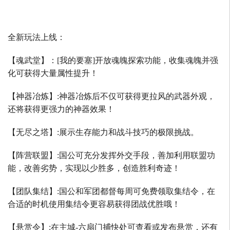
全新玩法上线：
【魂武堂】：
[
我的要塞
]
开放魂魄探索功能，收集魂魄并强
化可获得大量属性提升！
【神器冶炼】
:
神器冶炼后不仅可获得更拉风的武器外观，
还将获得更强力的神器效果！
【无尽之塔】
:
展示生存能力和战斗技巧的极限挑战。
【阵营联盟】
:
国公可充分发挥外交手段，善加利用联盟功
能，改善劣势，实现以少胜多，创造胜利奇迹！
【团队集结】
:
国公和军团都督每周可免费领取集结令，在
合适的时机使用集结令更容易获得团战优胜哦！
【悬赏令】
:
在主城
-
六扇门捕快处可查看或发布悬赏，还有