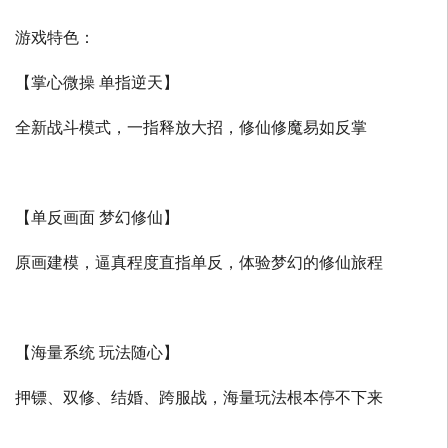
游戏特色：
【掌心微操 单指逆天】
全新战斗模式，一指释放大招，修仙修魔易如反掌
【单反画面 梦幻修仙】
原画建模，逼真程度直指单反，体验梦幻的修仙旅程
【海量系统 玩法随心】
押镖、双修、结婚、跨服战，海量玩法根本停不下来