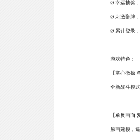
Ø 幸运抽奖
Ø 刺激翻牌
Ø 累计登录
游戏特色：
【掌心微操 
全新战斗模
【单反画面 
原画建模，