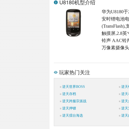
U8180机型介绍
华为U8180于
安时锂电池电池
(TransFl
触摸屏,2.8英
铃声 AAC铃声
万像素摄像头,
玩家热门关注
逆天世界BOSS
逆天
逆天存档
逆天
逆天跨服宗派战
逆天
逆天押镖
逆天
逆天擂台海选
逆天