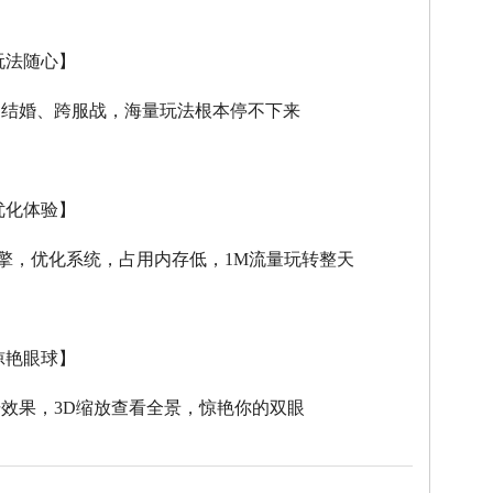
玩法随心】
、结婚、跨服战，海量玩法根本停不下来
优化体验】
擎，优化系统，占用内存低，
1M
流量玩转整天
惊艳眼球】
击效果，
3D
缩放查看全景，惊艳你的双眼