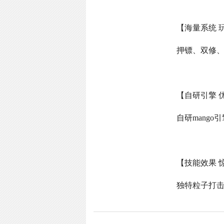
【海量系统 
押镖、双修
【自研引擎 
自研
mango
引
【技能效果 
独特粒子打