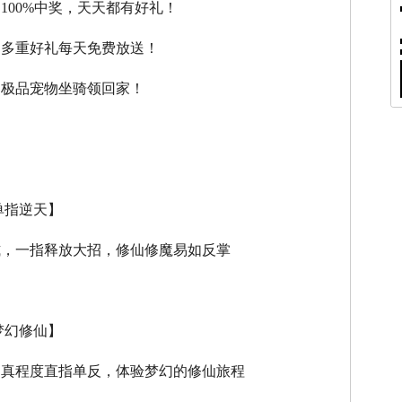
，100%中奖，天天都有好礼！
，多重好礼每天免费放送！
，极品宠物坐骑领回家！
单指逆天】
式，一指释放大招，修仙修魔易如反掌
梦幻修仙】
逼真程度直指单反，体验梦幻的修仙旅程