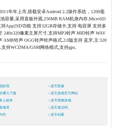
2011年年上市,搭载安卓Android 2.2操作系统，1200毫
容量,采用直板外观,256MB RAM机身内存,MicroSD
ash),支持App2SD功能 支持32GB存储卡,支持 电容屏 支持多
寸 240x320像素主屏尺寸,支持MP3铃声 MID铃声 WAV
 AMR铃声 OGG铃声铃声格式,2.0版支持 蓝牙,主:320
支持WCDMA/GSM网络模式,支持gps。
锁妖塔
逆天双修
在哪儿下载
逆天游戏官方网站
多人副本
逆天怪物攻城
宠魂塔
逆天激活码
内丹
逆天剑冢