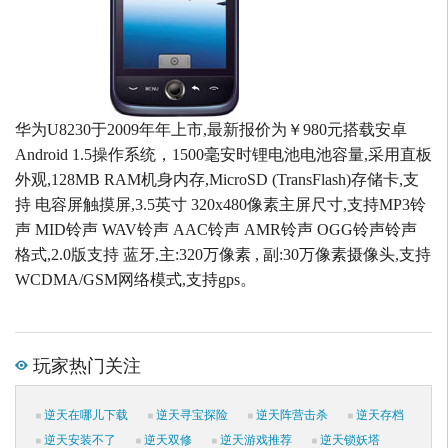
华为U8230于2009年年上市,最新报价为￥980元搭载安卓
Android 1.5操作系统，1500毫安时锂电池电池容量,采用直板
外观,128MB RAM机身内存,MicroSD (TransFlash)存储卡,支
持 电容屏触摸屏,3.5英寸 320x480像素主屏尺寸,支持MP3铃
声 MID铃声 WAV铃声 AAC铃声 AMR铃声 OGG铃声铃声
格式,2.0版支持 蓝牙,主:320万像素 , 副:30万像素摄像头,支持
WCDMA/GSM网络模式,支持gps。
玩家热门关注
逆天在哪儿下载
逆天寻宝探险
逆天阵营击杀
逆天存档
逆天安装不了
逆天双修
逆天游戏推荐
逆天锁妖塔