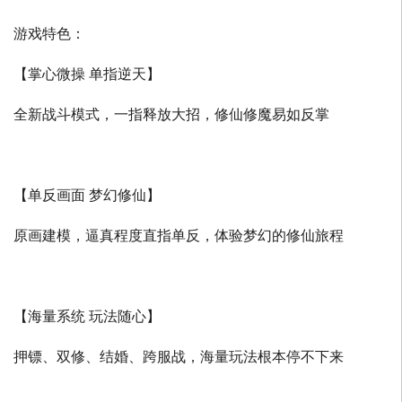
游戏特色：
【掌心微操 单指逆天】
全新战斗模式，一指释放大招，修仙修魔易如反掌
【单反画面 梦幻修仙】
原画建模，逼真程度直指单反，体验梦幻的修仙旅程
【海量系统 玩法随心】
押镖、双修、结婚、跨服战，海量玩法根本停不下来