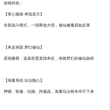
游戏特色：
【掌心微操 单指逆天】
全新战斗模式，一指释放大招，修仙修魔易如反掌
【单反画面 梦幻修仙】
原画建模，逼真程度直指单反，体验梦幻的修仙旅程
【海量系统 玩法随心】
押镖、双修、结婚、跨服战，海量玩法根本停不下来