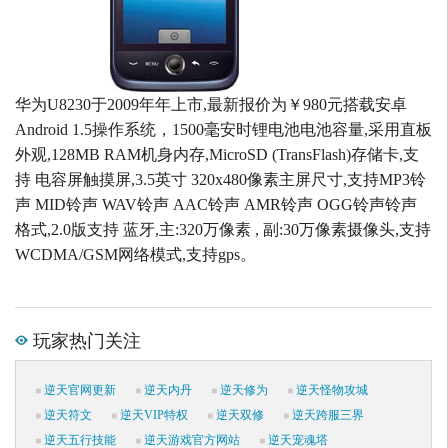
华为U8230于2009年年上市,最新报价为￥980元搭载安卓
Android 1.5操作系统，1500毫安时锂电池电池容量,采用直板
外观,128MB RAM机身内存,MicroSD (TransFlash)存储卡,支
持 电容屏触摸屏,3.5英寸 320x480像素主屏尺寸,支持MP3铃
声 MID铃声 WAV铃声 AAC铃声 AMR铃声 OGG铃声铃声
格式,2.0版支持 蓝牙,主:320万像素 , 副:30万像素摄像头,支持
WCDMA/GSM网络模式,支持gps。
玩家热门关注
逆天官网更新
逆天内丹
逆天修为
逆天怪物攻城
逆天符文
逆天VIP特权
逆天双修
逆天跨服三界
逆天五行技能
逆天游戏官方网站
逆天宠魂塔