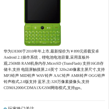
华为U8300于2010年年上市,最新报价为￥899元搭载安卓
Android 2.1操作系统，锂电池电池容量,采用直板外
观,256MB RAM机身内存,MicroSD (TransFlash) 支持16GB存
储卡,支持 电阻屏触摸屏,2.6英寸 320x240像素主屏尺寸,支持
MP3铃声 MID铃声 WAV铃声 AAC铃声 AMR铃声 OGG铃声
铃声格式,2.0版支持 蓝牙,主:320万像素摄像头,支持
CDMA2000/CDMA1X/GSM网络模式,支持gps。
玩家热门关注