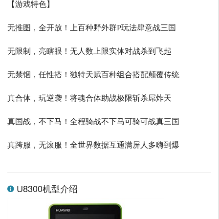
【游戏特色】
无推图，全开放！上百种野外群P玩法肆意战三国
无限制，亮瞎眼！无人数上限实体对战杀到飞起
无禁锢，任性搭！独特天赋百种组合搭配颠覆传统
真合体，玩逆袭！将魂合体助战极限斩杀屌炸天
真国战，不下马！全程骑战不下马可骑可战真三国
真跨服，无滚服！全世界数据互通满屏人多嗨到爆
U8300机型介绍