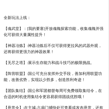
全新玩法上线：
【魂武堂】：
[
我的要塞
]
开放魂魄探索功能，收集魂魄并强
化可获得大量属性提升！
【神器冶炼】
:
神器冶炼后不仅可获得更拉风的武器外观，
还将获得更强力的神器效果！
【无尽之塔】
:
展示生存能力和战斗技巧的极限挑战。
【阵营联盟】
:
国公可充分发挥外交手段，善加利用联盟功
能，改善劣势，实现以少胜多，创造胜利奇迹！
【团队集结】
:
国公和军团都督每周可免费领取集结令，在
合适的时机使用集结令更容易获得团战优胜哦！
【悬赏令】
:
在主城
-
六扇门捕快处可查看或发布悬赏，还有