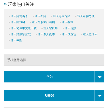
玩家热门关注
逆天阵营击杀
逆天布阵
逆天寻宝探险
逆天斗神之战
逆天摇钱树
逆天跨服疯狂赛跑
逆天存档
逆天简体中文版下载
逆天锁妖塔
逆天音效
逆天跨服宗派战
逆天多人副本
逆天试炼场
逆天激活码
逆天截图
手机型号选择
华为
U8650