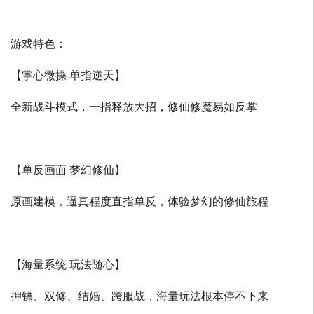
游戏特色：
【掌心微操 单指逆天】
全新战斗模式，一指释放大招，修仙修魔易如反掌
【单反画面 梦幻修仙】
原画建模，逼真程度直指单反，体验梦幻的修仙旅程
【海量系统 玩法随心】
押镖、双修、结婚、跨服战，海量玩法根本停不下来