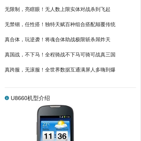
无限制，亮瞎眼！无人数上限实体对战杀到飞起
无禁锢，任性搭！独特天赋百种组合搭配颠覆传统
真合体，玩逆袭！将魂合体助战极限斩杀屌炸天
真国战，不下马！全程骑战不下马可骑可战真三国
真跨服，无滚服！全世界数据互通满屏人多嗨到爆
U8660机型介绍