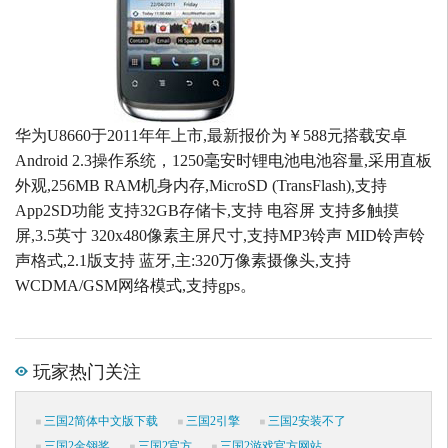
华为U8660于2011年年上市,最新报价为￥588元搭载安卓
Android 2.3操作系统，1250毫安时锂电池电池容量,采用直板
外观,256MB RAM机身内存,MicroSD (TransFlash),支持
App2SD功能 支持32GB存储卡,支持 电容屏 支持多触摸
屏,3.5英寸 320x480像素主屏尺寸,支持MP3铃声 MID铃声铃
声格式,2.1版支持 蓝牙,主:320万像素摄像头,支持
WCDMA/GSM网络模式,支持gps。
玩家热门关注
三国2简体中文版下载
三国2引擎
三国2安装不了
三国2金翎奖
三国2官方
三国2游戏官方网站