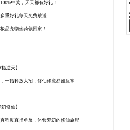
，100%中奖，天天都有好礼！
，多重好礼每天免费放送！
，极品宠物坐骑领回家！
单指逆天】
式，一指释放大招，修仙修魔易如反掌
梦幻修仙】
逼真程度直指单反，体验梦幻的修仙旅程