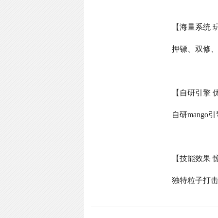
【海量系统 
押镖、双修
【自研引擎 
自研
mango
引
【技能效果 
独特粒子打