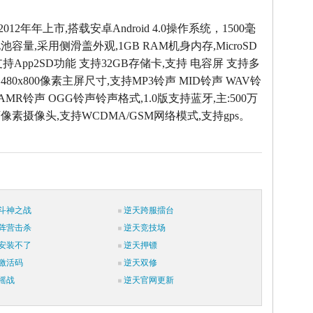
2012年年上市,搭载安卓Android 4.0操作系统，1500毫
容量,采用侧滑盖外观,1GB RAM机身内存,MicroSD
ash),支持App2SD功能 支持32GB存储卡,支持 电容屏 支持多
480x800像素主屏尺寸,支持MP3铃声 MID铃声 WAV铃
 AMR铃声 OGG铃声铃声格式,1.0版支持蓝牙,主:500万
30万像素摄像头,支持WCDMA/GSM网络模式,支持gps。
斗神之战
逆天跨服擂台
阵营击杀
逆天竞技场
安装不了
逆天押镖
激活码
逆天双修
摇战
逆天官网更新