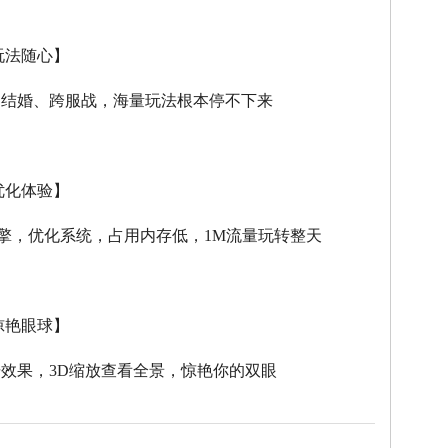
玩法随心】
、结婚、跨服战，海量玩法根本停不下来
优化体验】
擎，优化系统，占用内存低，
1M
流量玩转整天
惊艳眼球】
击效果，
3D
缩放查看全景，惊艳你的双眼