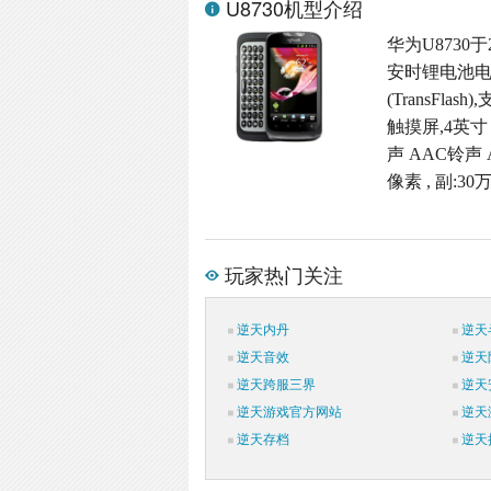
U8730机型介绍
华为U8730于
安时锂电池电池
(TransFl
触摸屏,4英寸 
声 AAC铃声
像素 , 副:
玩家热门关注
逆天内丹
逆天
逆天音效
逆天
逆天跨服三界
逆天
逆天游戏官方网站
逆天
逆天存档
逆天