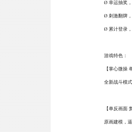
Ø 幸运抽奖
Ø 刺激翻牌
Ø 累计登录
游戏特色：
【掌心微操 
全新战斗模
【单反画面 
原画建模，