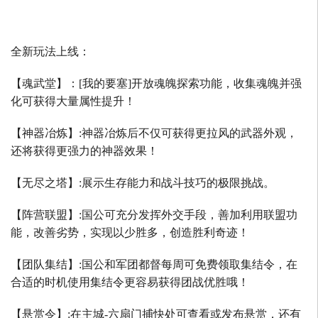
全新玩法上线：
【魂武堂】：
[
我的要塞
]
开放魂魄探索功能，收集魂魄并强
化可获得大量属性提升！
【神器冶炼】
:
神器冶炼后不仅可获得更拉风的武器外观，
还将获得更强力的神器效果！
【无尽之塔】
:
展示生存能力和战斗技巧的极限挑战。
【阵营联盟】
:
国公可充分发挥外交手段，善加利用联盟功
能，改善劣势，实现以少胜多，创造胜利奇迹！
【团队集结】
:
国公和军团都督每周可免费领取集结令，在
合适的时机使用集结令更容易获得团战优胜哦！
【悬赏令】
:
在主城
-
六扇门捕快处可查看或发布悬赏，还有